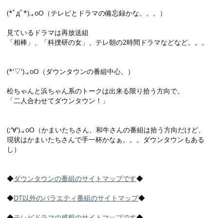
(*ﾟдﾟ*).｡oO（テレビとドラマの備忘録かな。。。）
見ているドラマは再放送組
「相棒」、「科捜研の女」、テレ朝の2時間ドラマなどなど。。。
(*'▽').｡oO（ダウンタウンの番組中心。）
松ちゃんと浜ちゃん系のトークは出来る限り拾う方向で。
「二人合わせてダウンタウン！」
(;'∀').｡oO（かまいたちさん、和牛さんの番組は拾う方向だけど、
現状はかまいたちさんで手一杯かなぁ。。。ダウンタウンもある
し）
◆
ダウンタウンの番組のサイトマップです
◆
◆
DT以外のバラエティ番組のサイトマップ
◆
◆
テレビドラマの感想のサイトマップです
◆