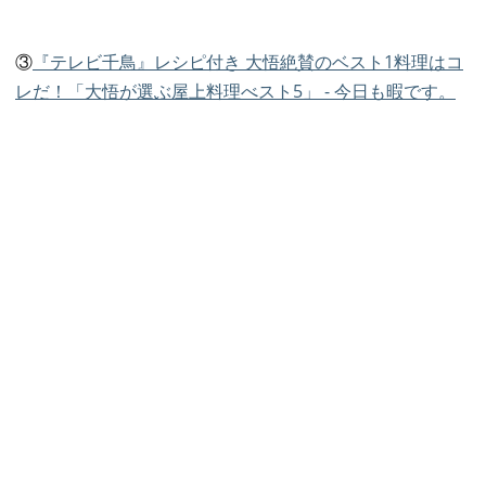
③
『テレビ千鳥』レシピ付き 大悟絶賛のベスト1料理はコ
レだ！「大悟が選ぶ屋上料理べスト5」 - 今日も暇です。